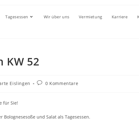
Tagesessen
Wir über uns
Vermietung
Karriere
n KW 52
rte Eislingen
0 Kommentare
 für Sie!
er Bolognesesoße und Salat als Tagesessen.