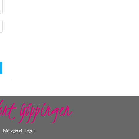
ort Göppingen
Metzgerei Heger