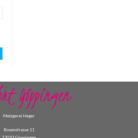
ort Göppingen
Metzgerei Heger
Rosenstrasse 11
73033 Göppingen