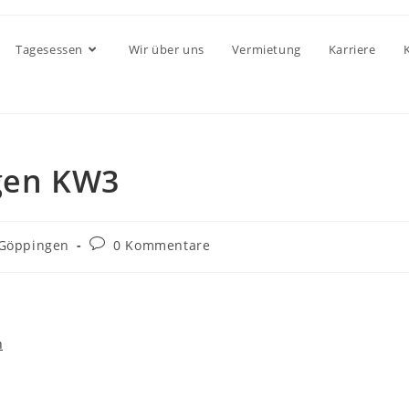
Tagesessen
Wir über uns
Vermietung
Karriere
gen KW3
Göppingen
0 Kommentare
n