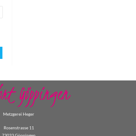
ort Göppingen
Metzgerei Heger
Rosenstrasse 11
73033 Göppingen