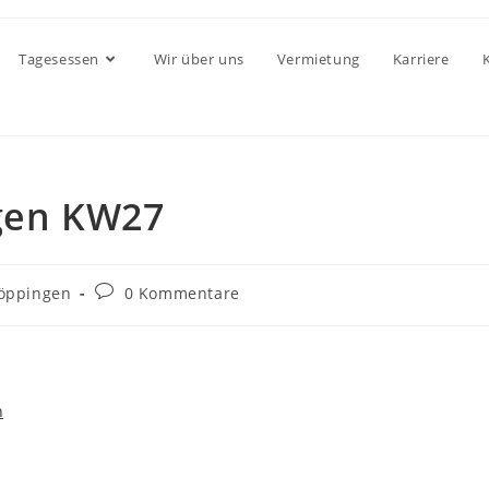
Tagesessen
Wir über uns
Vermietung
Karriere
gen KW27
öppingen
0 Kommentare
n