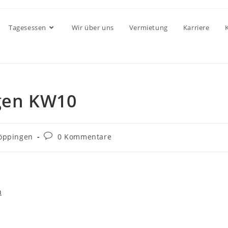
Tagesessen
Wir über uns
Vermietung
Karriere
gen KW10
öppingen
0 Kommentare
n