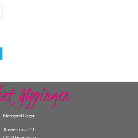
ort Göppingen
Metzgerei Heger
Rosenstrasse 11
73033 Göppingen